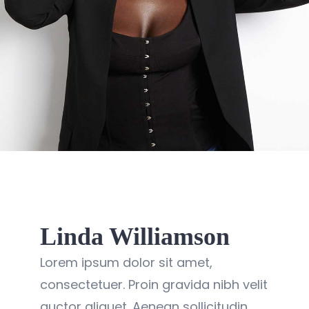
Linda Williamson
Lorem ipsum dolor sit amet,
consectetuer. Proin gravida nibh velit
auctor aliquet. Aenean sollicitudin,