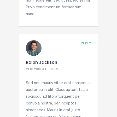
non neque elit. Sed ut imperdiet nisi.
Proin condimentum fermentum
nunc.
REPLY
Ralph Jackson
21.10.2016 AT 1:19 PM
Sed non mauris vitae erat consequat
auctor eu in elit. Class aptent taciti
sociosqu ad litora torquent per
conubia nostra, per inceptos
himenaeos. Mauris in erat justo.
Nullam ac urna eu felis dapibus