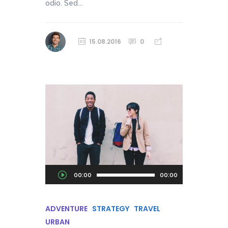
odio. Sed...
15.08.2016
0
Audio
00:00
00:00
Player
ADVENTURE
STRATEGY
TRAVEL
URBAN