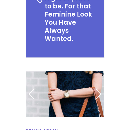
to be. For that
Feminine Look
You Have
Always
Wanted.