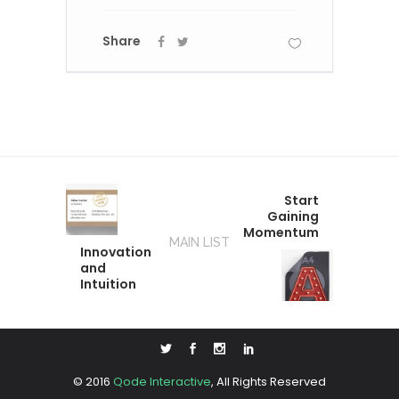
Share
Start
Gaining
Momentum
MAIN LIST
Innovation
and
Intuition
© 2016
Qode Interactive
, All Rights Reserved