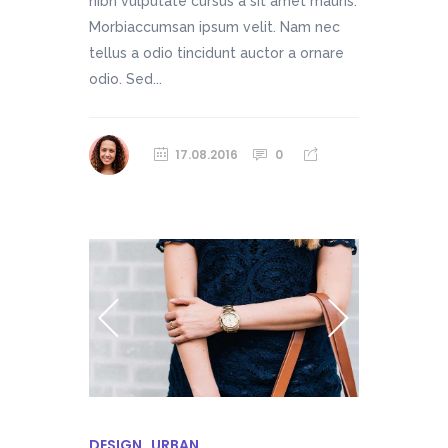
nibh vulputate cursus a sit amet mauris.
Morbiaccumsan ipsum velit. Nam nec
tellus a odio tincidunt auctor a ornare
odio. Sed...
17.08.2016
0
DESIGN
URBAN